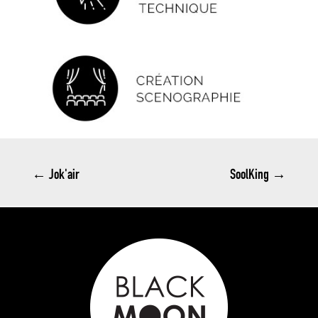
←
Jok'air
SoolKing
→